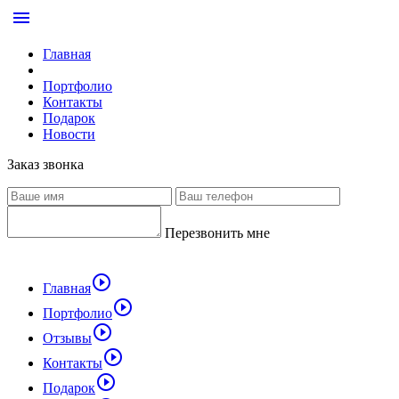
menu
Главная
Портфолио
Контакты
Подарок
Новости
Заказ звонка
Перезвонить мне
play_circle_outline
Главная
play_circle_outline
Портфолио
play_circle_outline
Отзывы
play_circle_outline
Контакты
play_circle_outline
Подарок