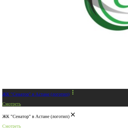
more_vert
ЖК "Сенатор" в Астане (логотип)
Смотреть
close
ЖК "Сенатор" в Астане (логотип)
Смотреть