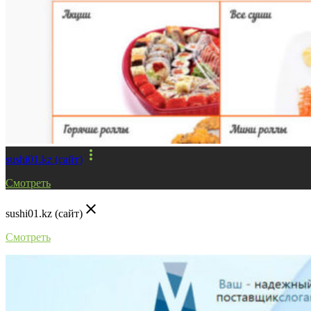
more_vert
sushi01.kz (сайт)
Смотреть
close
sushi01.kz (сайт)
Смотреть