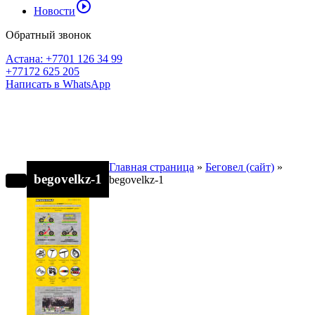
play_circle_outline
Новости
Обратный звонок
Астана: +7701 126 34 99
+77172 625 205
Написать в WhatsApp
Главная страница
»
Беговел (сайт)
»
begovelkz-1
begovelkz-1