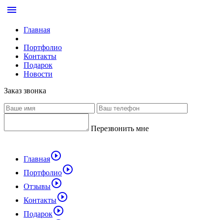
menu
Главная
Портфолио
Контакты
Подарок
Новости
Заказ звонка
Перезвонить мне
play_circle_outline
Главная
play_circle_outline
Портфолио
play_circle_outline
Отзывы
play_circle_outline
Контакты
play_circle_outline
Подарок