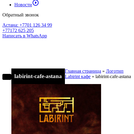
play_circle_outline
Новости
Обратный звонок
Астана: +7701 126 34 99
+77172 625 205
Написать в WhatsApp
Главная страница
»
Логотип
labirint-cafe-astana
Labirint кафе
»
labirint-cafe-astana