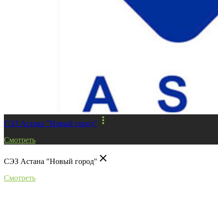
more_vert
СЭЗ Астана "Новый город"
Смотреть
close
СЭЗ Астана "Новый город"
Смотреть