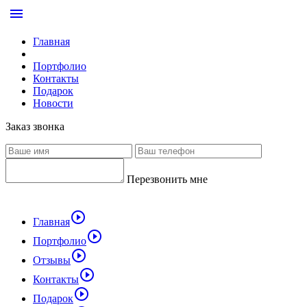
menu
Главная
Портфолио
Контакты
Подарок
Новости
Заказ звонка
Перезвонить мне
play_circle_outline
Главная
play_circle_outline
Портфолио
play_circle_outline
Отзывы
play_circle_outline
Контакты
play_circle_outline
Подарок