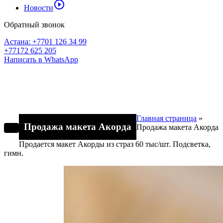
play_circle_outline
Новости
Обратный звонок
Астана: +7701 126 34 99
+77172 625 205
Написать в WhatsApp
Главная страница
»
Продажа макета Акорда
Продажа макета Акорда
Продается макет Акорды из страз 60 тыс/шт. Подсветка,
гимн.