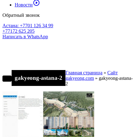
play_circle_outline
Новости
Обратный звонок
Астана: +7701 126 34 99
+77172 625 205
Написать в WhatsApp
Главная страница
»
Сайт
gakyeong-astana-2
gakyeong.com
»
gakyeong-astana-
2