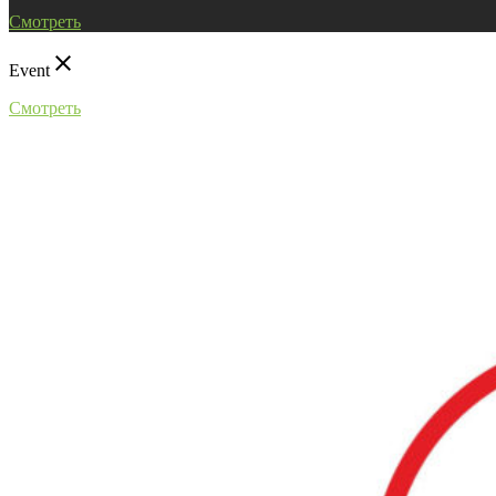
Смотреть
close
Event
Смотреть