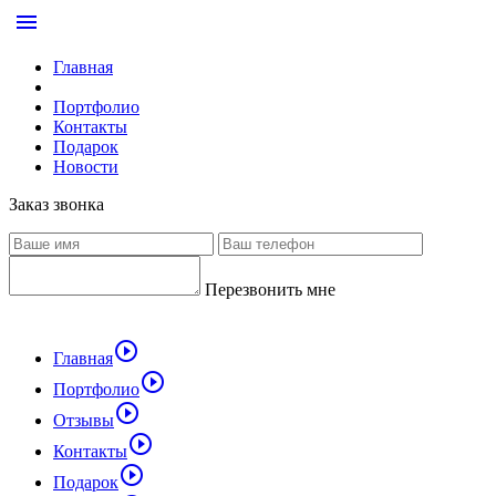
menu
Главная
Портфолио
Контакты
Подарок
Новости
Заказ звонка
Перезвонить мне
play_circle_outline
Главная
play_circle_outline
Портфолио
play_circle_outline
Отзывы
play_circle_outline
Контакты
play_circle_outline
Подарок