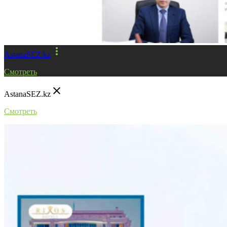
more_vert
AstanaSEZ.kz
Смотреть
close
AstanaSEZ.kz
Смотреть