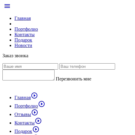
menu
Главная
Портфолио
Контакты
Подарок
Новости
Заказ звонка
Перезвонить мне
play_circle_outline
Главная
play_circle_outline
Портфолио
play_circle_outline
Отзывы
play_circle_outline
Контакты
play_circle_outline
Подарок