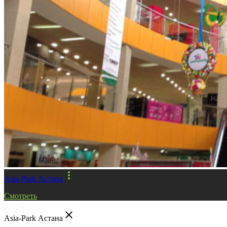
more_vert
Asia-Park Астана
Смотреть
close
Asia-Park Астана