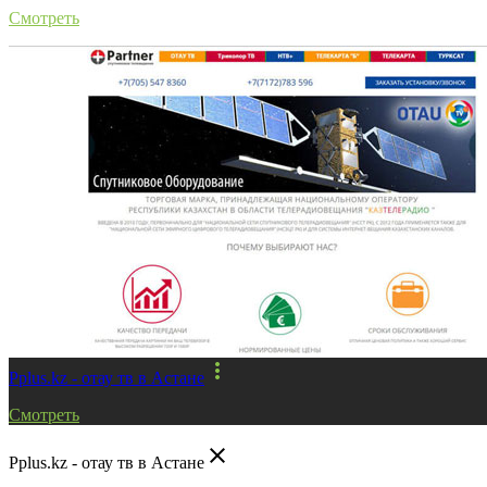
Смотреть
more_vert
Pplus.kz - отау тв в Астане
Смотреть
close
Pplus.kz - отау тв в Астане