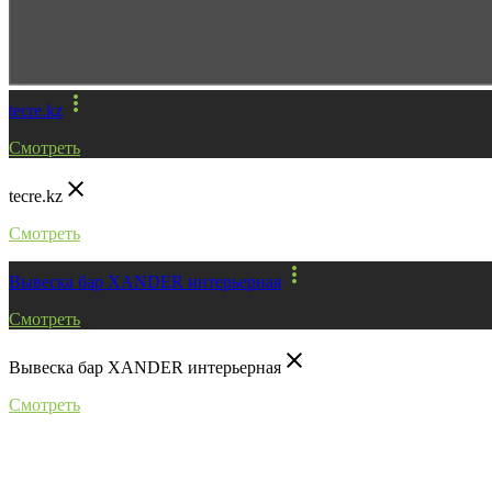
more_vert
tecre.kz
Смотреть
close
tecre.kz
Смотреть
more_vert
Вывеска бар XANDER интерьерная
Смотреть
close
Вывеска бар XANDER интерьерная
Смотреть