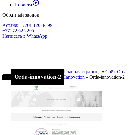
play_circle_outline
Новости
Обратный звонок
Астана: +7701 126 34 99
+77172 625 205
Написать в WhatsApp
Главная страница
»
Сайт Orda
Orda-innovation-2
Innovation
»
Orda-innovation-2