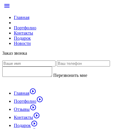
menu
Главная
Портфолио
Контакты
Подарок
Новости
Заказ звонка
Перезвонить мне
play_circle_outline
Главная
play_circle_outline
Портфолио
play_circle_outline
Отзывы
play_circle_outline
Контакты
play_circle_outline
Подарок