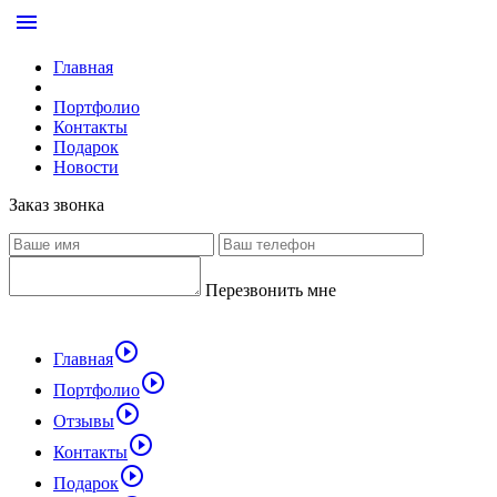
menu
Главная
Портфолио
Контакты
Подарок
Новости
Заказ звонка
Перезвонить мне
play_circle_outline
Главная
play_circle_outline
Портфолио
play_circle_outline
Отзывы
play_circle_outline
Контакты
play_circle_outline
Подарок