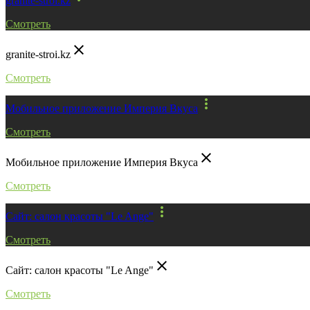
granite-stroi.kz
Смотреть
close
granite-stroi.kz
Смотреть
more_vert
Мобильное приложение Империя Вкуса
Смотреть
close
Мобильное приложение Империя Вкуса
Смотреть
more_vert
Сайт: салон красоты "Le Ange"
Смотреть
close
Сайт: салон красоты "Le Ange"
Смотреть