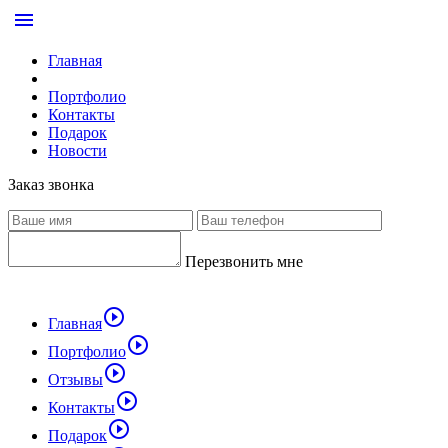
menu
Главная
Портфолио
Контакты
Подарок
Новости
Заказ звонка
Перезвонить мне
play_circle_outline
Главная
play_circle_outline
Портфолио
play_circle_outline
Отзывы
play_circle_outline
Контакты
play_circle_outline
Подарок