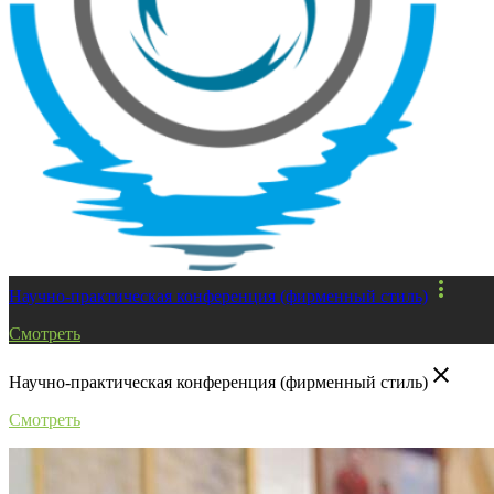
more_vert
Научно-практическая конференция (фирменный стиль)
Смотреть
close
Научно-практическая конференция (фирменный стиль)
Смотреть