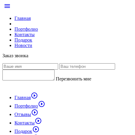
menu
Главная
Портфолио
Контакты
Подарок
Новости
Заказ звонка
Перезвонить мне
play_circle_outline
Главная
play_circle_outline
Портфолио
play_circle_outline
Отзывы
play_circle_outline
Контакты
play_circle_outline
Подарок