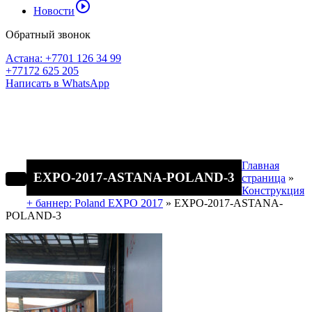
play_circle_outline
Новости
Обратный звонок
Астана: +7701 126 34 99
+77172 625 205
Написать в WhatsApp
Главная
EXPO-2017-ASTANA-POLAND-3
страница
»
Конструкция
+ баннер: Poland EXPO 2017
»
EXPO-2017-ASTANA-
POLAND-3