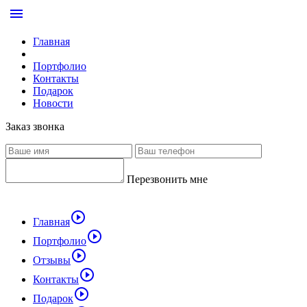
menu
Главная
Портфолио
Контакты
Подарок
Новости
Заказ звонка
Перезвонить мне
play_circle_outline
Главная
play_circle_outline
Портфолио
play_circle_outline
Отзывы
play_circle_outline
Контакты
play_circle_outline
Подарок