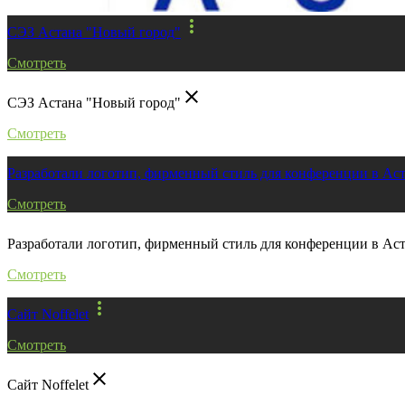
more_vert
СЭЗ Астана "Новый город"
Смотреть
close
СЭЗ Астана "Новый город"
Смотреть
Разработали логотип, фирменный стиль для конференции в Ас
Смотреть
Разработали логотип, фирменный стиль для конференции в Ас
Смотреть
more_vert
Сайт Noffelet
Смотреть
close
Сайт Noffelet