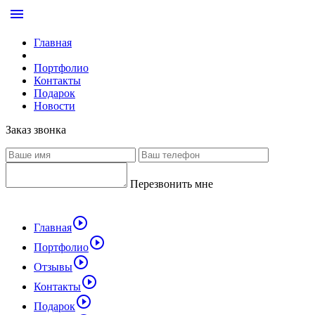
menu
Главная
Портфолио
Контакты
Подарок
Новости
Заказ звонка
Перезвонить мне
play_circle_outline
Главная
play_circle_outline
Портфолио
play_circle_outline
Отзывы
play_circle_outline
Контакты
play_circle_outline
Подарок