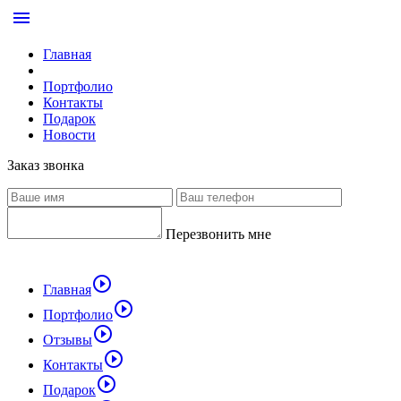
menu
Главная
Портфолио
Контакты
Подарок
Новости
Заказ звонка
Перезвонить мне
play_circle_outline
Главная
play_circle_outline
Портфолио
play_circle_outline
Отзывы
play_circle_outline
Контакты
play_circle_outline
Подарок