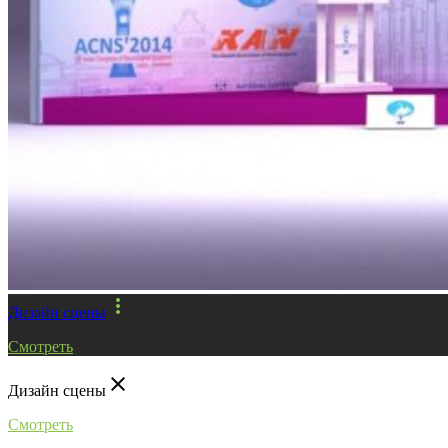
more_vert
Дизайн сцены
Смотреть
close
Дизайн сцены
Смотреть