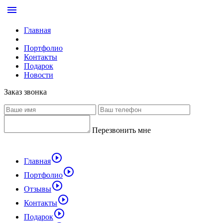
menu
Главная
Портфолио
Контакты
Подарок
Новости
Заказ звонка
Перезвонить мне
play_circle_outline
Главная
play_circle_outline
Портфолио
play_circle_outline
Отзывы
play_circle_outline
Контакты
play_circle_outline
Подарок