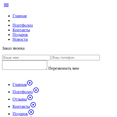
menu
Главная
Портфолио
Контакты
Подарок
Новости
Заказ звонка
Перезвонить мне
play_circle_outline
Главная
play_circle_outline
Портфолио
play_circle_outline
Отзывы
play_circle_outline
Контакты
play_circle_outline
Подарок