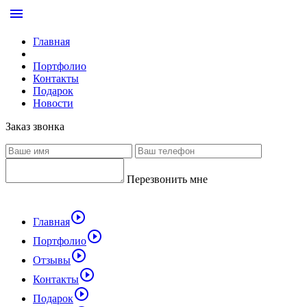
menu
Главная
Портфолио
Контакты
Подарок
Новости
Заказ звонка
Перезвонить мне
play_circle_outline
Главная
play_circle_outline
Портфолио
play_circle_outline
Отзывы
play_circle_outline
Контакты
play_circle_outline
Подарок