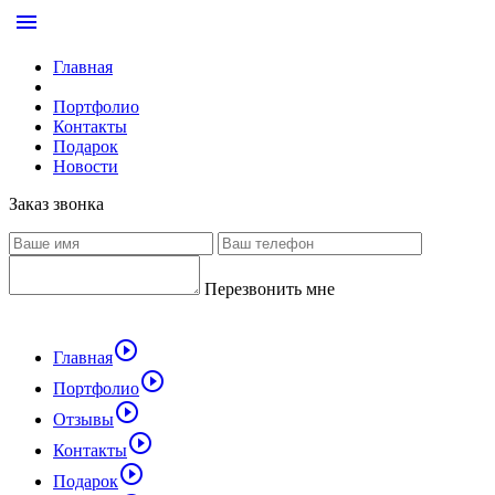
menu
Главная
Портфолио
Контакты
Подарок
Новости
Заказ звонка
Перезвонить мне
play_circle_outline
Главная
play_circle_outline
Портфолио
play_circle_outline
Отзывы
play_circle_outline
Контакты
play_circle_outline
Подарок