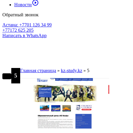
play_circle_outline
Новости
Обратный звонок
Астана: +7701 126 34 99
+77172 625 205
Написать в WhatsApp
Главная страница
»
kz-study.kz
»
5
5