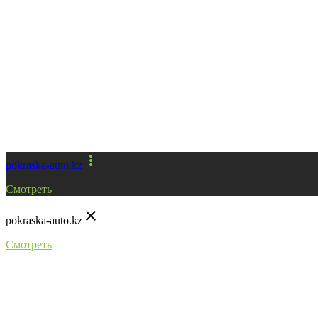
more_vert
pokraska-auto.kz
Смотреть
close
pokraska-auto.kz
Смотреть