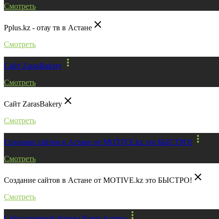
Смотреть
close
Pplus.kz - отау тв в Астане
Смотреть
more_vert
Сайт ZarasBakery
Смотреть
close
Сайт ZarasBakery
Смотреть
more_vert
Создание сайтов в Астане от MOTIVE.kz это БЫСТРО!
Смотреть
close
Создание сайтов в Астане от MOTIVE.kz это БЫСТРО!
Смотреть
more_vert
Сайт охранной фирмы Кузет Астана