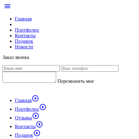
menu
Главная
Портфолио
Контакты
Подарок
Новости
Заказ звонка
Перезвонить мне
play_circle_outline
Главная
play_circle_outline
Портфолио
play_circle_outline
Отзывы
play_circle_outline
Контакты
play_circle_outline
Подарок