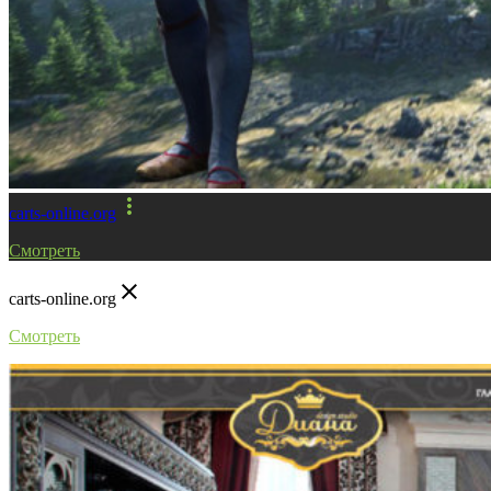
more_vert
carts-online.org
Смотреть
close
carts-online.org
Смотреть