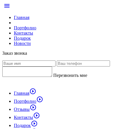
menu
Главная
Портфолио
Контакты
Подарок
Новости
Заказ звонка
Перезвонить мне
play_circle_outline
Главная
play_circle_outline
Портфолио
play_circle_outline
Отзывы
play_circle_outline
Контакты
play_circle_outline
Подарок