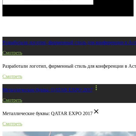
Заказать услугу
Все работы
Разработали логотип, фирменный стиль для конференции в Ас
Смотреть
Разработали логотип, фирменный стиль для конференции в Ас
Смотреть
more_vert
Металлические буквы: QATAR EXPO 2017
Смотреть
close
Металлические буквы: QATAR EXPO 2017
Смотреть