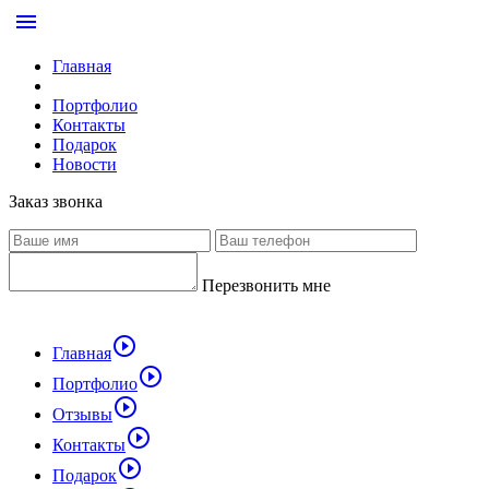
menu
Главная
Портфолио
Контакты
Подарок
Новости
Заказ звонка
Перезвонить мне
play_circle_outline
Главная
play_circle_outline
Портфолио
play_circle_outline
Отзывы
play_circle_outline
Контакты
play_circle_outline
Подарок