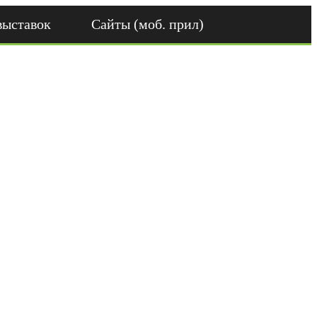
выставок
Сайты (моб. прил)