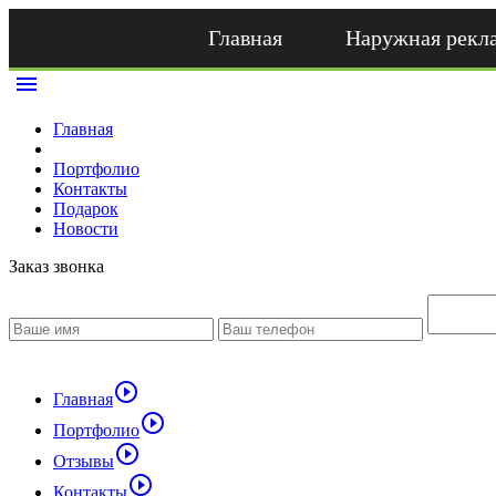
Главная
Наружная рекл
menu
Главная
Портфолио
Контакты
Подарок
Новости
Заказ звонка
play_circle_outline
Главная
play_circle_outline
Портфолио
play_circle_outline
Отзывы
play_circle_outline
Контакты