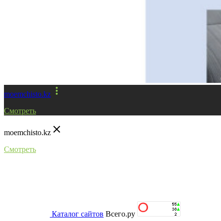
more_vert
moemchisto.kz
Смотреть
close
moemchisto.kz
Смотреть
Каталог сайтов
Всего.ру