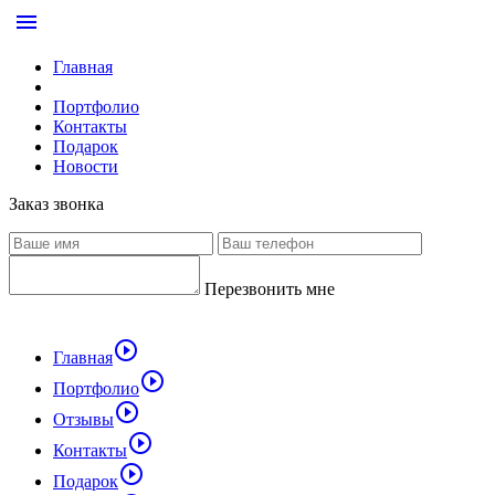
menu
Главная
Портфолио
Контакты
Подарок
Новости
Заказ звонка
Перезвонить мне
play_circle_outline
Главная
play_circle_outline
Портфолио
play_circle_outline
Отзывы
play_circle_outline
Контакты
play_circle_outline
Подарок