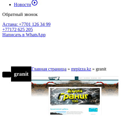
play_circle_outline
Новости
Обратный звонок
Астана: +7701 126 34 99
+77172 625 205
Написать в WhatsApp
Главная страница
»
mrpizza.kz
»
granit
granit
Другие проекты