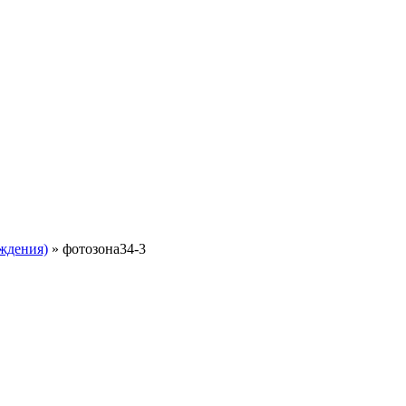
ждения)
»
фотозона34-3