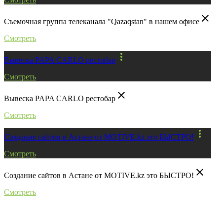
close
Съемочная группа телеканала "Qazaqstan" в нашем офисе
Смотреть
more_vert
Вывеска PAPA CARLO рестобар
Смотреть
close
Вывеска PAPA CARLO рестобар
Смотреть
more_vert
Создание сайтов в Астане от MOTIVE.kz это БЫСТРО!
Смотреть
close
Создание сайтов в Астане от MOTIVE.kz это БЫСТРО!
Смотреть