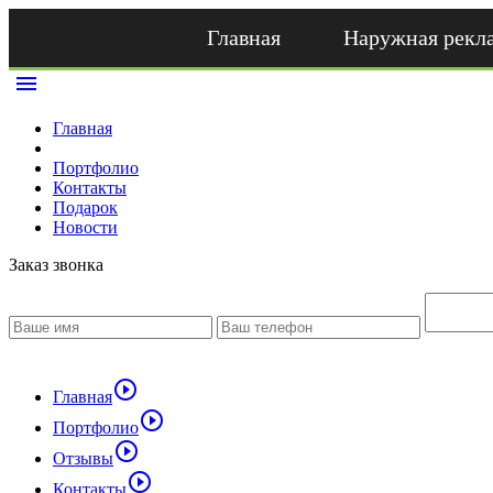
Главная
Наружная рекл
menu
Главная
Портфолио
Контакты
Подарок
Новости
Заказ звонка
play_circle_outline
Главная
play_circle_outline
Портфолио
play_circle_outline
Отзывы
play_circle_outline
Контакты