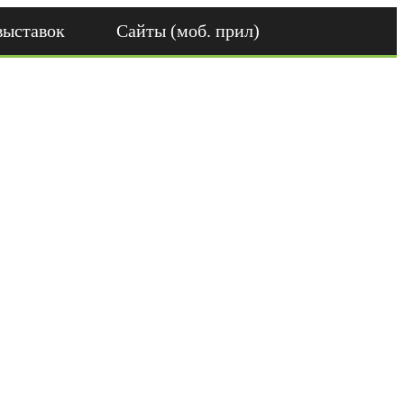
выставок
Сайты (моб. прил)