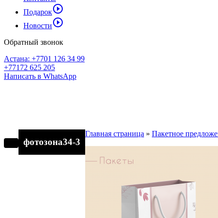
play_circle_outline
Подарок
play_circle_outline
Новости
Обратный звонок
Астана: +7701 126 34 99
+77172 625 205
Написать в WhatsApp
Главная страница
»
Пакетное предложе
фотозона34-3