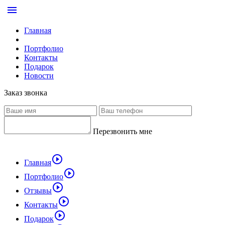
menu
Главная
Портфолио
Контакты
Подарок
Новости
Заказ звонка
Перезвонить мне
play_circle_outline
Главная
play_circle_outline
Портфолио
play_circle_outline
Отзывы
play_circle_outline
Контакты
play_circle_outline
Подарок