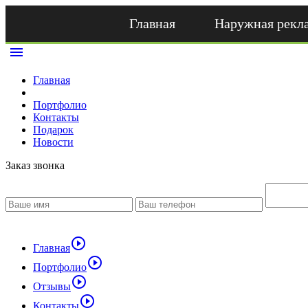
Главная
Наружная рекл
menu
Главная
Портфолио
Контакты
Подарок
Новости
Заказ звонка
play_circle_outline
Главная
play_circle_outline
Портфолио
play_circle_outline
Отзывы
play_circle_outline
Контакты