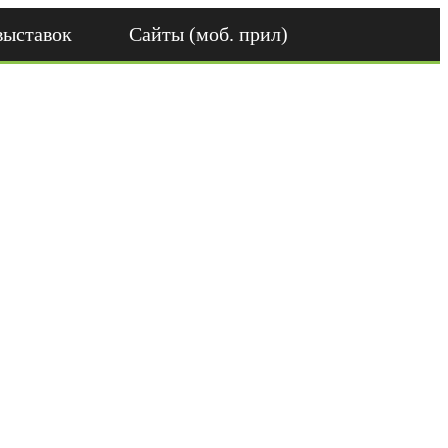
выставок
Сайты (моб. прил)