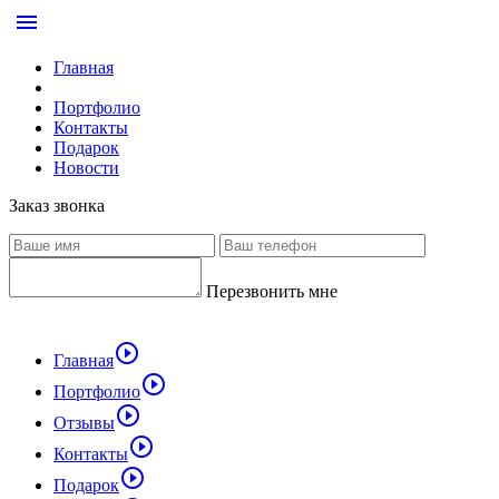
menu
Главная
Портфолио
Контакты
Подарок
Новости
Заказ звонка
Перезвонить мне
play_circle_outline
Главная
play_circle_outline
Портфолио
play_circle_outline
Отзывы
play_circle_outline
Контакты
play_circle_outline
Подарок