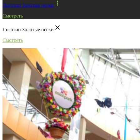
more_vert
Логотип Золотые пески
Смотреть
close
Логотип Золотые пески
Смотреть