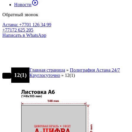
play_circle_outline
Новости
Обратный звонок
Астана: +7701 126 34 99
+77172 625 205
Написать в WhatsApp
Главная страница
»
Полиграфия Астана 24/7
12(1)
Круглосуточно
»
12(1)