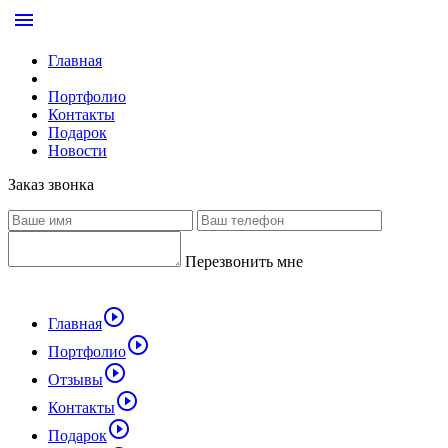
menu
Главная
Портфолио
Контакты
Подарок
Новости
Заказ звонка
Перезвонить мне
play_circle_outline
Главная
play_circle_outline
Портфолио
play_circle_outline
Отзывы
play_circle_outline
Контакты
play_circle_outline
Подарок