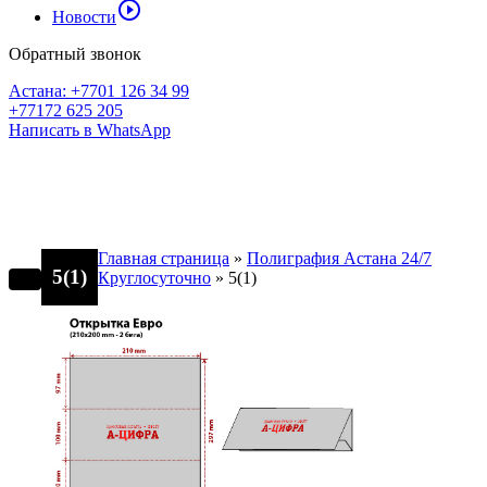
play_circle_outline
Новости
Обратный звонок
Астана: +7701 126 34 99
+77172 625 205
Написать в WhatsApp
Главная страница
»
Полиграфия Астана 24/7
5(1)
Круглосуточно
»
5(1)