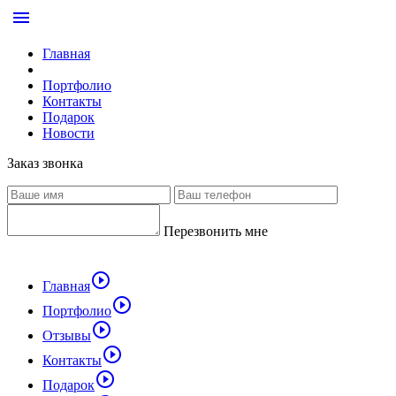
menu
Главная
Портфолио
Контакты
Подарок
Новости
Заказ звонка
Перезвонить мне
play_circle_outline
Главная
play_circle_outline
Портфолио
play_circle_outline
Отзывы
play_circle_outline
Контакты
play_circle_outline
Подарок