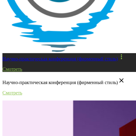
more_vert
Научно-практическая конференция (фирменный стиль)
Смотреть
close
Научно-практическая конференция (фирменный стиль)
Смотреть