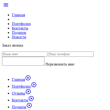
menu
Главная
Портфолио
Контакты
Подарок
Новости
Заказ звонка
Перезвонить мне
play_circle_outline
Главная
play_circle_outline
Портфолио
play_circle_outline
Отзывы
play_circle_outline
Контакты
play_circle_outline
Подарок