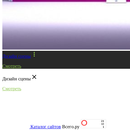
more_vert
Дизайн сцены
Смотреть
close
Дизайн сцены
Смотреть
Каталог сайтов
Всего.ру