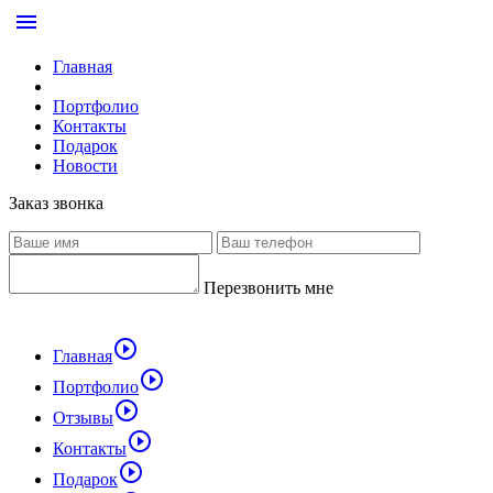
menu
Главная
Портфолио
Контакты
Подарок
Новости
Заказ звонка
Перезвонить мне
play_circle_outline
Главная
play_circle_outline
Портфолио
play_circle_outline
Отзывы
play_circle_outline
Контакты
play_circle_outline
Подарок