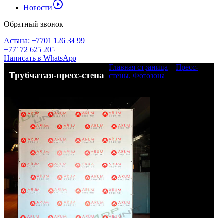
play_circle_outline
Новости
Обратный звонок
Астана: +7701 126 34 99
+77172 625 205
Написать в WhatsApp
Главная страница
»
Пресс-
Трубчатая-пресс-стена
стены. Фотозона
»
Трубчатая-
пресс-стена