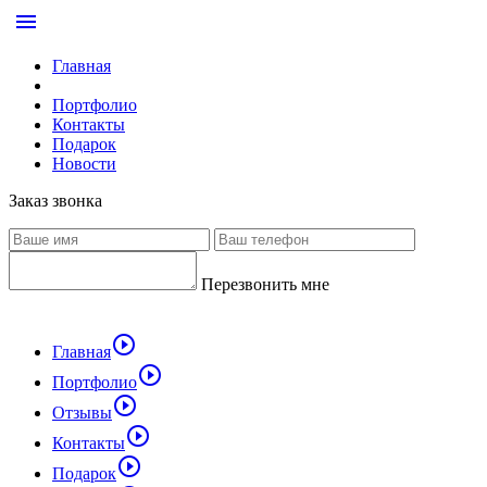
menu
Главная
Портфолио
Контакты
Подарок
Новости
Заказ звонка
Перезвонить мне
play_circle_outline
Главная
play_circle_outline
Портфолио
play_circle_outline
Отзывы
play_circle_outline
Контакты
play_circle_outline
Подарок