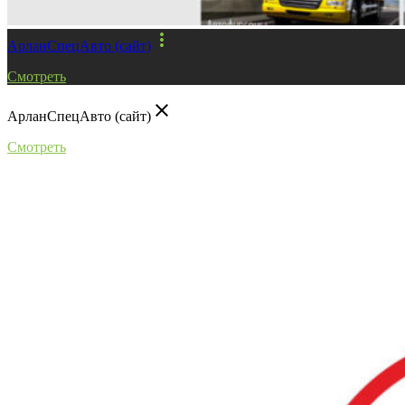
more_vert
АрланСпецАвто (сайт)
Смотреть
close
АрланСпецАвто (сайт)
Смотреть