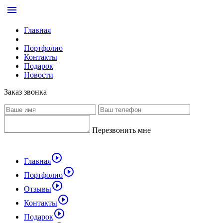
menu
Главная
Портфолио
Контакты
Подарок
Новости
Заказ звонка
Перезвонить мне
play_circle_outline
Главная
play_circle_outline
Портфолио
play_circle_outline
Отзывы
play_circle_outline
Контакты
play_circle_outline
Подарок