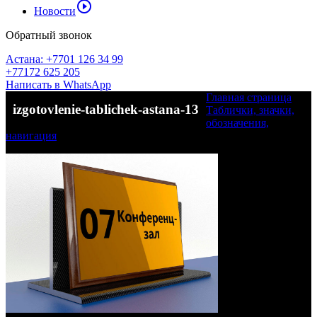
play_circle_outline
Новости
Обратный звонок
Астана: +7701 126 34 99
+77172 625 205
Написать в WhatsApp
Главная страница
»
izgotovlenie-tablichek-astana-13
Таблички, значки,
обозначения,
навигация
»
izgotovlenie-tablichek-astana-13