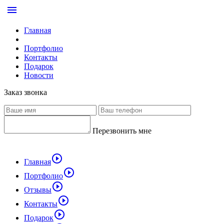
menu
Главная
Портфолио
Контакты
Подарок
Новости
Заказ звонка
Перезвонить мне
play_circle_outline
Главная
play_circle_outline
Портфолио
play_circle_outline
Отзывы
play_circle_outline
Контакты
play_circle_outline
Подарок