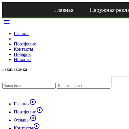
Главная
Наружная рекл
menu
Главная
Портфолио
Контакты
Подарок
Новости
Заказ звонка
play_circle_outline
Главная
play_circle_outline
Портфолио
play_circle_outline
Отзывы
play_circle_outline
Контакты