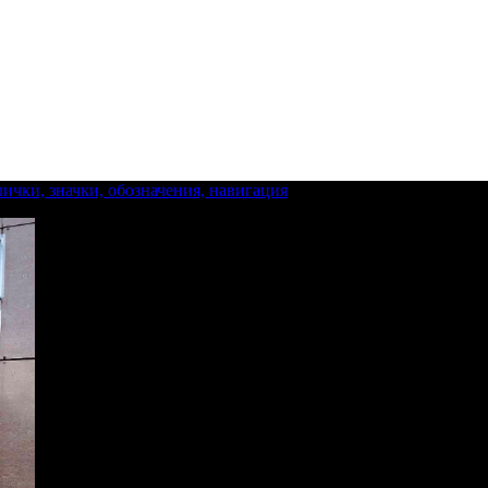
ички, значки, обозначения, навигация
»
izgotovlenie-tablichek-ast