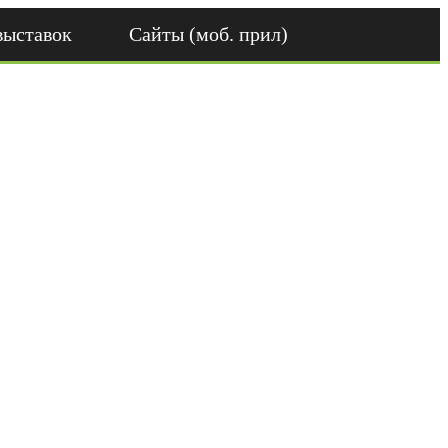
выставок
Сайты (моб. прил)