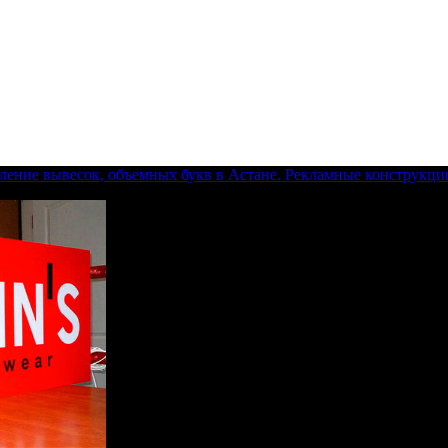
ление вывесок, объемных букв в Астане. Рекламные конструкци