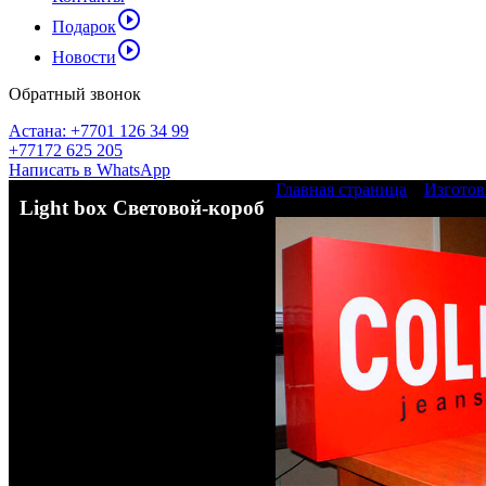
play_circle_outline
Подарок
play_circle_outline
Новости
Обратный звонок
Астана: +7701 126 34 99
+77172 625 205
Написать в WhatsApp
Главная страница
»
Изготов
Light box Световой-короб