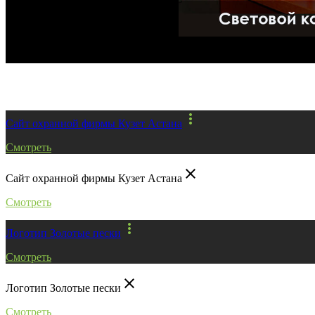
Заказать услугу
Все работы
more_vert
Сайт охранной фирмы Кузет Астана
Смотреть
close
Сайт охранной фирмы Кузет Астана
Смотреть
more_vert
Логотип Золотые пески
Смотреть
close
Логотип Золотые пески
Смотреть