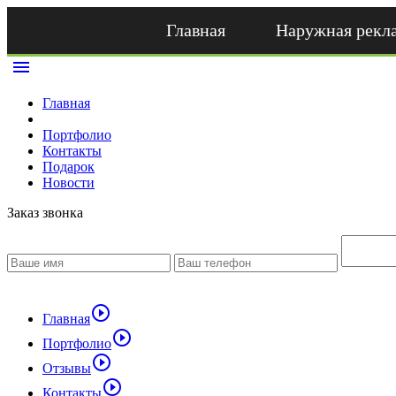
Главная
Наружная рекл
menu
Главная
Портфолио
Контакты
Подарок
Новости
Заказ звонка
play_circle_outline
Главная
play_circle_outline
Портфолио
play_circle_outline
Отзывы
play_circle_outline
Контакты