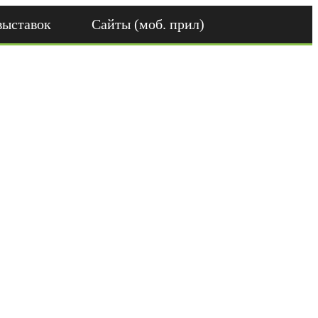
выставок
Сайты (моб. прил)