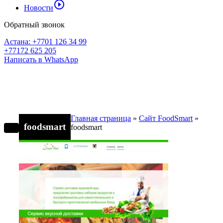
play_circle_outline
Новости
Обратный звонок
Астана: +7701 126 34 99
+77172 625 205
Написать в WhatsApp
Главная страница
»
Сайт FoodSmart
»
foodsmart
foodsmart