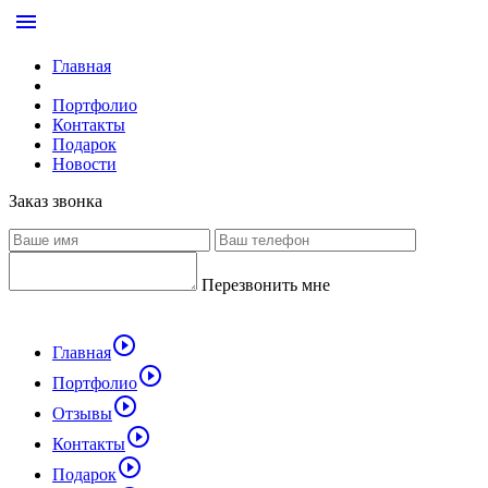
menu
Главная
Портфолио
Контакты
Подарок
Новости
Заказ звонка
Перезвонить мне
play_circle_outline
Главная
play_circle_outline
Портфолио
play_circle_outline
Отзывы
play_circle_outline
Контакты
play_circle_outline
Подарок